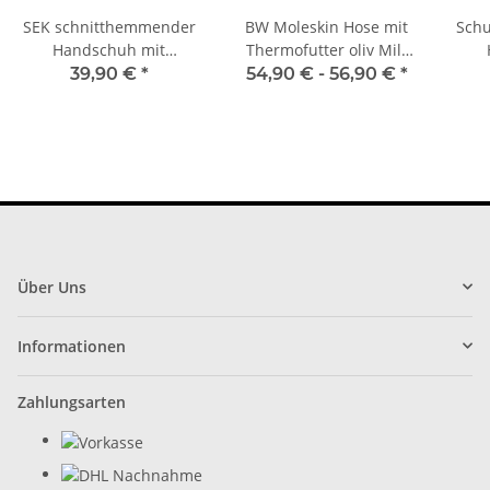
SEK schnitthemmender
BW Moleskin Hose mit
Schu
Handschuh mit
Thermofutter oliv Mil-
Protektoren & Spektra
Tec 11321001
39,90 €
*
54,90 € -
56,90 €
*
Gel
Über Uns
Informationen
Zahlungsarten