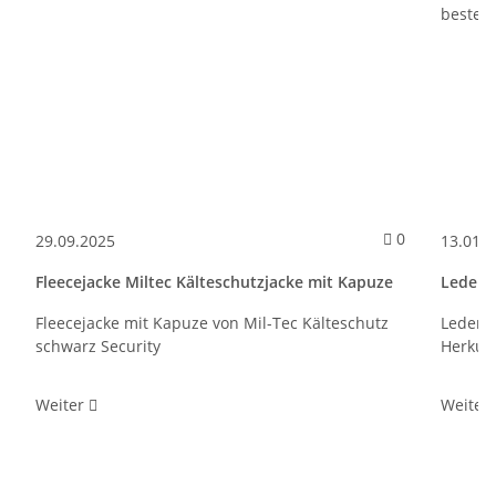
Kommentare
0
29.09.2025
13.01.
Fleecejacke Miltec Kälteschutzjacke mit Kapuze
Leders
Fleecejacke mit Kapuze von Mil-Tec Kälteschutz
Lederst
schwarz Security
Herkule
Weiter
Weiter