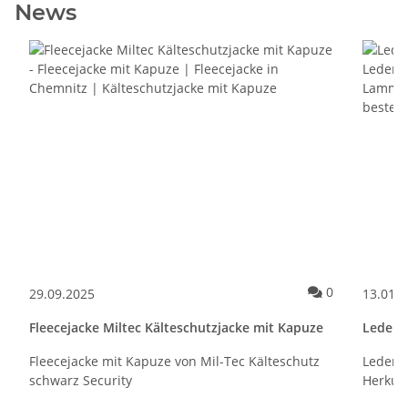
News
Kommentare
0
29.09.2025
13.01.
Fleecejacke Miltec Kälteschutzjacke mit Kapuze
Leders
Fleecejacke mit Kapuze von Mil-Tec Kälteschutz
Lederst
schwarz Security
Herkule