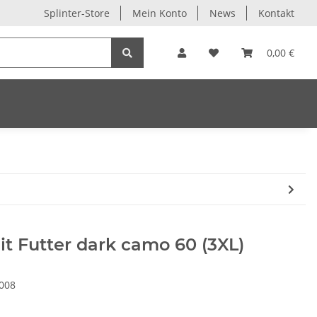
Splinter-Store
Mein Konto
News
Kontakt
0,00 €
t Futter dark camo 60 (3XL)
008