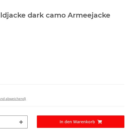
ldjacke dark camo Armeejacke
land abweichend)
In den Warenkorb