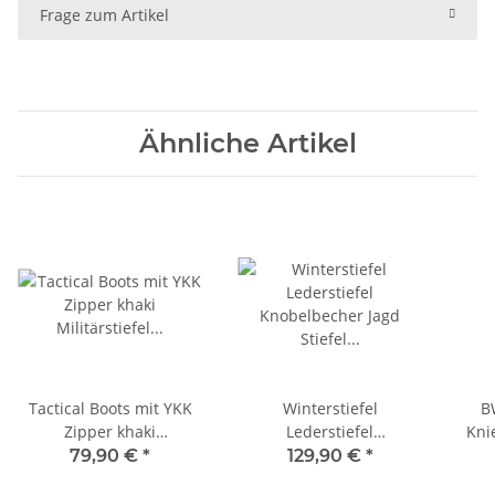
Frage zum Artikel
Ähnliche Artikel
Tactical Boots mit YKK
Winterstiefel
B
Zipper khaki
Lederstiefel
Kni
Militärstiefel
Knobelbecher Jagd
79,90 €
*
129,90 €
*
Einsatzstiefel
Stiefel Forst Agra