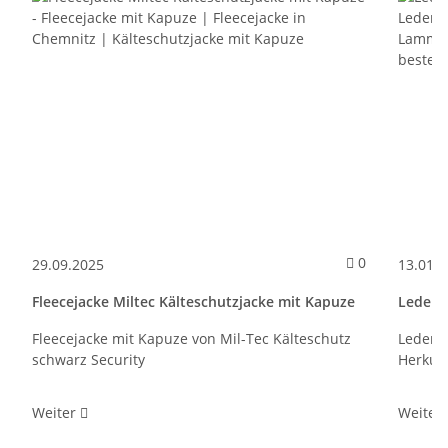
Kommentare
0
29.09.2025
13.01.
Fleecejacke Miltec Kälteschutzjacke mit Kapuze
Leders
Fleecejacke mit Kapuze von Mil-Tec Kälteschutz
Lederst
schwarz Security
Herkule
Weiter
Weiter