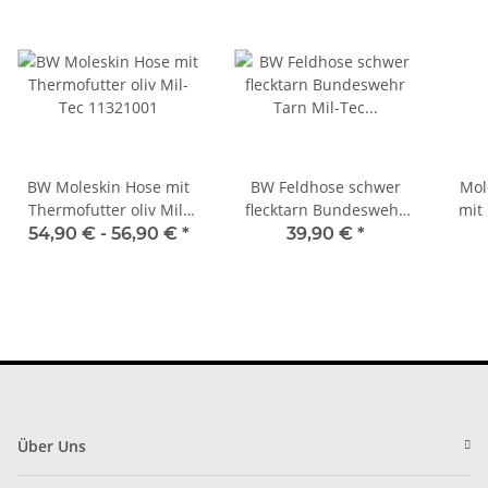
BW Moleskin Hose mit
BW Feldhose schwer
Mol
Thermofutter oliv Mil-
flecktarn Bundeswehr
mit
Tec 11321001
Tarn Mil-Tec 11602021
54,90 € -
56,90 €
*
39,90 €
*
S
Über Uns